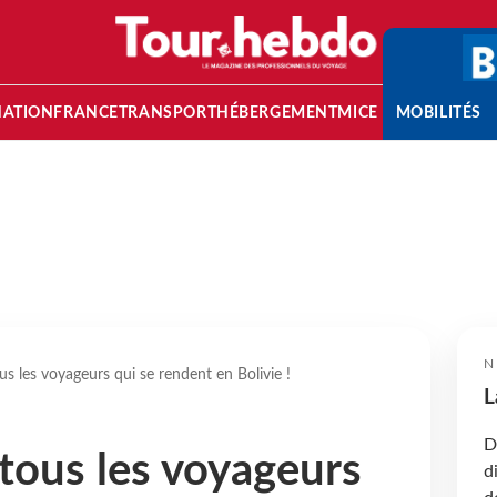
NATION
FRANCE
TRANSPORT
HÉBERGEMENT
MICE
MOBILITÉS
N
s les voyageurs qui se rendent en Bolivie !
L
D
tous les voyageurs
d