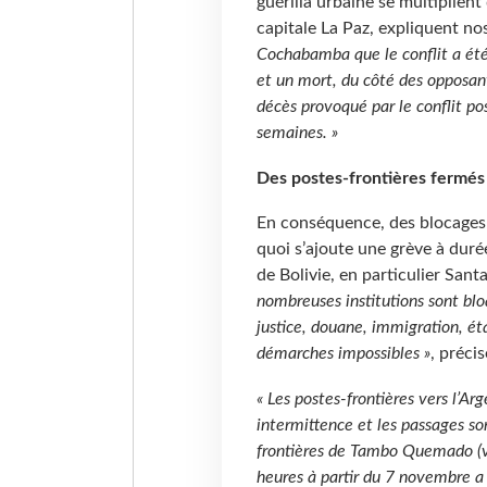
guérilla urbaine se multiplient
capitale La Paz, expliquent no
Cochabamba que le conflit a été
et un mort, du côté des opposa
décès provoqué par le conflit po
semaines. »
Des postes-frontières fermés 
En conséquence, des blocages e
quoi s’ajoute une grève à duré
de Bolivie, en particulier Sa
nombreuses institutions sont blo
justice, douane, immigration, ét
démarches impossibles »
, préci
« Les postes-frontières vers l’Ar
intermittence et les passages son
frontières de Tambo Quemado (ve
heures à partir du 7 novembre a p