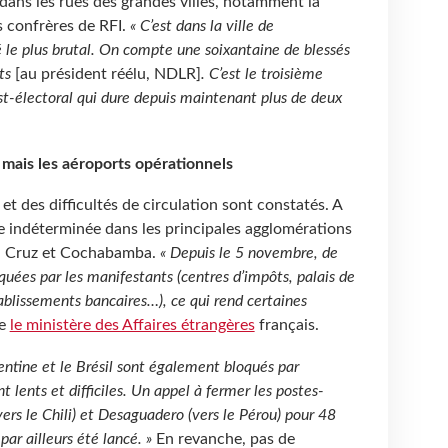
 dans les rues des grandes villes, notamment la
s confrères de RFI.
« C’est dans la ville de
 le plus brutal. On compte une soixantaine de blessés
nts
[au président réélu, NDLR]
. C’est le troisième
st-électoral qui dure depuis maintenant plus de deux
mais les aéroports opérationnels
t des difficultés de circulation sont constatés. A
e indéterminée dans les principales agglomérations
nta Cruz et Cochabamba.
« Depuis le 5 novembre, de
quées par les manifestants (centres d’impôts, palais de
ablissements bancaires…), ce qui rend certaines
se
le ministère des Affaires étrangères
français.
gentine et le Brésil sont également bloqués par
t lents et difficiles. Un appel à fermer les postes-
rs le Chili) et Desaguadero (vers le Pérou) pour 48
ar ailleurs été lancé. »
En revanche, pas de