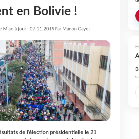
d
nt en Bolivie !
re Mise à jour : 07.11.2019
Par Manon Gayet
M
A
B
s
sultats de l’élection présidentielle le 21