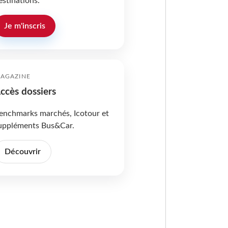
estinations.
Je m'inscris
AGAZINE
ccès dossiers
enchmarks marchés, Icotour et
uppléments Bus&Car.
Découvrir