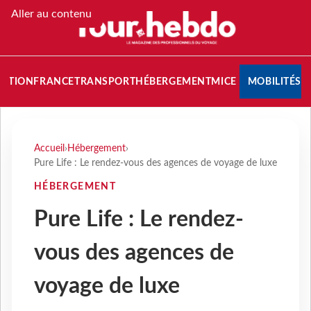
Aller au contenu
NATION
FRANCE
TRANSPORT
HÉBERGEMENT
MICE
MOBILITÉS
Accueil
›
Hébergement
›
Pure Life : Le rendez-vous des agences de voyage de luxe
HÉBERGEMENT
Pure Life : Le rendez-
vous des agences de
voyage de luxe