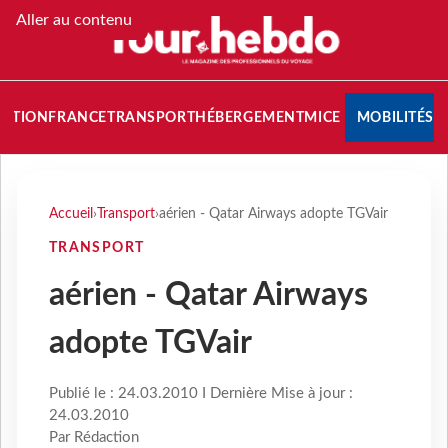
Aller au contenu
NATION
FRANCE
TRANSPORT
HÉBERGEMENT
MICE
MOBILITÉS
Accueil
›
Transport
›
aérien - Qatar Airways adopte TGVair
TRANSPORT
aérien - Qatar Airways
adopte TGVair
Publié le : 24.03.2010 I Dernière Mise à jour :
24.03.2010
Par Rédaction