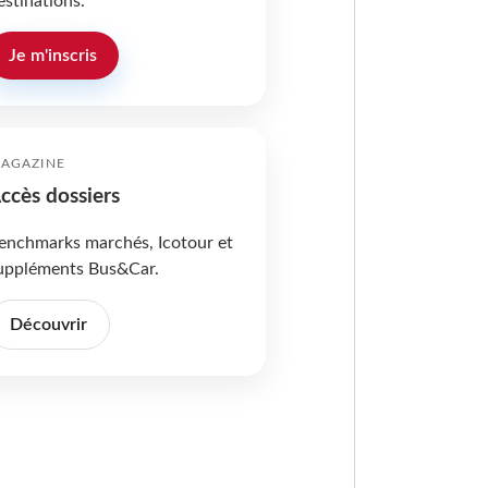
estinations.
Je m'inscris
AGAZINE
ccès dossiers
enchmarks marchés, Icotour et
uppléments Bus&Car.
Découvrir