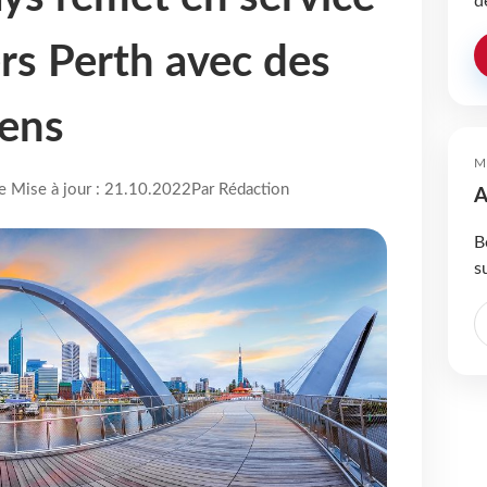
d
rs Perth avec des
iens
M
re Mise à jour : 21.10.2022
Par Rédaction
A
B
s