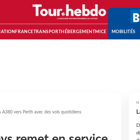
NATION
FRANCE
TRANSPORT
HÉBERGEMENT
MICE
MOBILITÉS
N
L
s A380 vers Perth avec des vols quotidiens
D
d
ys remet en service