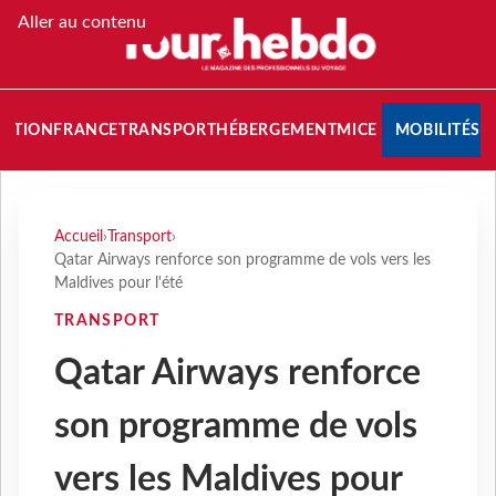
Aller au contenu
NATION
FRANCE
TRANSPORT
HÉBERGEMENT
MICE
MOBILITÉS
Accueil
›
Transport
›
Qatar Airways renforce son programme de vols vers les
Maldives pour l'été
TRANSPORT
Qatar Airways renforce
son programme de vols
vers les Maldives pour