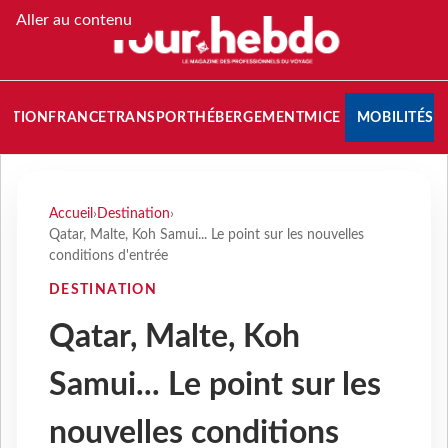
Aller au contenu
NATION
FRANCE
TRANSPORT
HÉBERGEMENT
MICE
MOBILITÉS
Accueil
›
Destination
›
Qatar, Malte, Koh Samui... Le point sur les nouvelles
conditions d'entrée
DESTINATION
Qatar, Malte, Koh
Samui... Le point sur les
nouvelles conditions