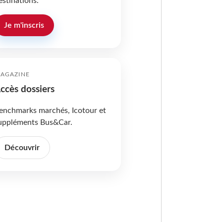
estinations.
Je m'inscris
AGAZINE
ccès dossiers
enchmarks marchés, Icotour et
uppléments Bus&Car.
Découvrir