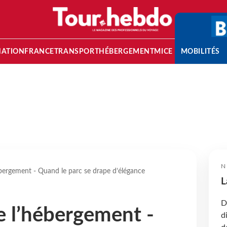
NATION
FRANCE
TRANSPORT
HÉBERGEMENT
MICE
MOBILITÉS
N
ébergement - Quand le parc se drape d’élégance
L
D
e l’hébergement -
d