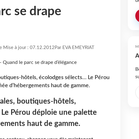
d
rc se drape
M
re Mise à jour : 07.12.2012
Par EVA EMEYRIAT
A
B
s
outiques-hôtels, écolodges sélects… Le Pérou
sifiée d’hébergements haut de gamme.
ales, boutiques-hôtels,
Le Pérou déploie une palette
rgements haut de gamme.