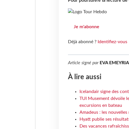
Pour poursuivre la lecture d
Je m'abonne
Déjà abonné ?
Identifiez-vous
Article signé par
EVA EMEYRIA
À lire aussi
Icelandair signe des con
TUI Musement dévoile les
excursions en bateau
Amadeus : les nouvelles 
Hyatt publie ses résulta
Des vacances rafraîchiss