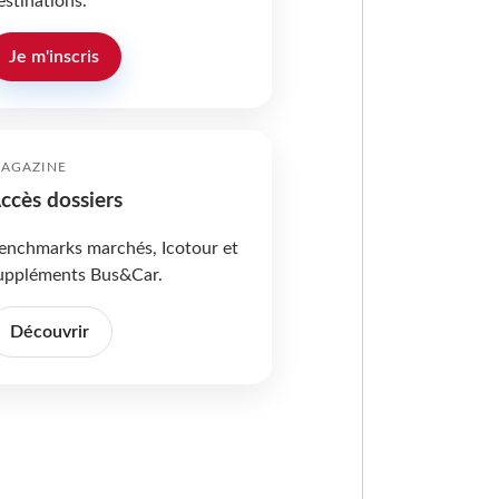
estinations.
Je m'inscris
AGAZINE
ccès dossiers
enchmarks marchés, Icotour et
uppléments Bus&Car.
Découvrir