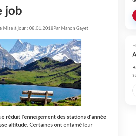
d
 job
re Mise à jour : 08.01.2018
Par Manon Gayet
M
A
B
s
e réduit l'enneigement des stations d'année
se altitude. Certaines ont entamé leur