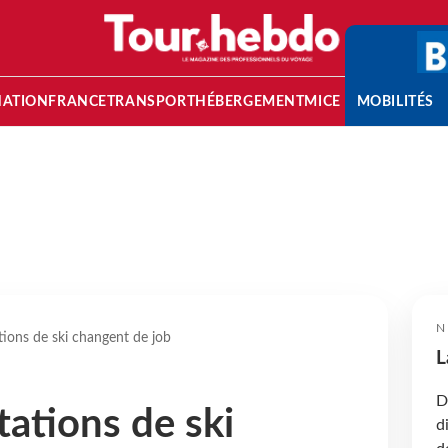
NATION
FRANCE
TRANSPORT
HÉBERGEMENT
MICE
MOBILITÉS
N
tions de ski changent de job
L
D
tations de ski
d