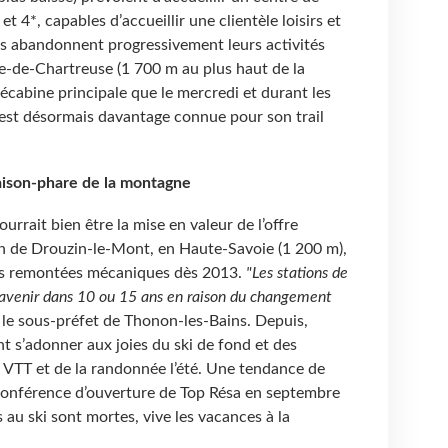
t 4*, capables d’accueillir une clientèle loisirs et
tres abandonnent progressivement leurs activités
e-de-Chartreuse (1 700 m au plus haut de la
élécabine principale que le mercredi et durant les
 est désormais davantage connue pour son trail
saison-phare de la montagne
rrait bien être la mise en valeur de l’offre
on de Drouzin-le-Mont, en Haute-Savoie (1 200 m),
 ses remontées mécaniques dès 2013.
"Les stations de
venir dans 10 ou 15 ans en raison du changement
é le sous-préfet de Thonon-les-Bains. Depuis,
t s’adonner aux joies du ski de fond et des
du VTT et de la randonnée l’été. Une tendance de
conférence d’ouverture de Top Résa en septembre
s au ski sont mortes, vive les vacances à la