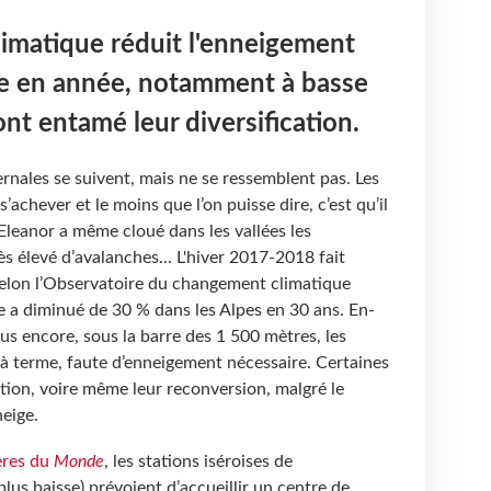
imatique réduit l'enneigement
ée en année, notamment à basse
ont entamé leur diversification.
ernales se suivent, mais ne se ressemblent pas. Les
achever et le moins que l’on puisse dire, c’est qu’il
 Eleanor a même cloué dans les vallées les
ès élevé d’avalanches... L'hiver 2017-2018 fait
 Selon l’Observatoire du changement climatique
e a diminué de 30 % dans les Alpes en 30 ans. En-
us encore, sous la barre des 1 500 mètres, les
 à terme, faute d’enneigement nécessaire. Certaines
tion, voire même leur reconversion, malgré le
eige.
ères du
Monde
, les stations iséroises de
us baisse) prévoient d’accueillir un centre de