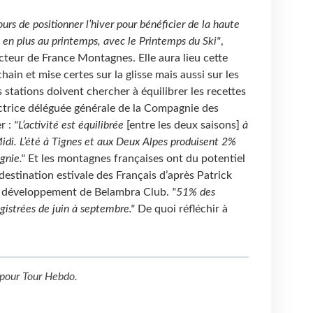
ours de positionner l’hiver pour bénéficier de la haute
s en plus au printemps, avec le Printemps du Ski"
,
cteur de France Montagnes. Elle aura lieu cette
ain et mise certes sur la glisse mais aussi sur les
s stations doivent chercher à équilibrer les recettes
rectrice déléguée générale de la Compagnie des
r :
"L’activité est équilibrée
[entre les deux saisons]
à
idi. L’été à Tignes et aux Deux Alpes produisent 2%
gnie."
Et les montagnes françaises ont du potentiel
 destination estivale des Français d’après Patrick
 et développement de Belambra Club.
"51% des
gistrées de juin à septembre."
De quoi réfléchir à
.
pour
Tour Hebdo
.