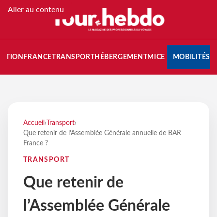
Aller au contenu
NATION
FRANCE
TRANSPORT
HÉBERGEMENT
MICE
MOBILITÉS
Accueil
›
Transport
›
Que retenir de l’Assemblée Générale annuelle de BAR
France ?
TRANSPORT
Que retenir de
l’Assemblée Générale