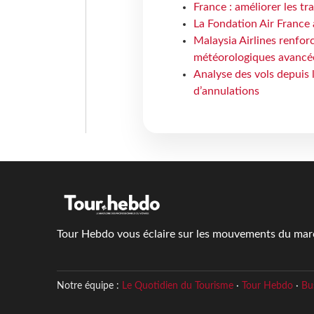
France : améliorer les tr
La Fondation Air France 
Malaysia Airlines renforc
météorologiques avancé
Analyse des vols depuis 
d’annulations
Tour Hebdo vous éclaire sur les mouvements du march
Notre équipe :
Le Quotidien du Tourisme
·
Tour Hebdo
·
Bu