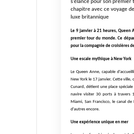
s’élance pour son premier
chapitre avec ce voyage de
luxe britannique
Le 9 janvier à 21 heures, Queen A
premier tour du monde. Ce départ
pour la compagnie de croisières d
U
ne escale mythique à
N
ew
Y
ork
Le Queen Anne, capable d'accueill
New York le 17 janvier. Cette ville,
Cunard, détient une place spéciale
navire visiter 30 ports à travers
Miami, San Francisco, le canal d
d'autres encore.
U
ne expérience unique en mer