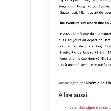
Cap (Afrique du Sud), Port Louis (
Singapour, Hong Kong, Sydney, 
(Guatemala), Miami, avant de reve
U
ne aventure sud-américaine en 
En 2027, l'Amérique du Sud figurera
nuits, toujours au départ de Ham
Fort Lauderdale (États-Unis), Bri
(Brésil), Rio de Janeiro (Brésil)
(Argentine), le Cap Horn (Chili), 
City (Panama), avant le retour à H
Article signé par
Noémie Le Li
À lire aussi
Icelandair signe des con