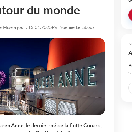
d
autour du monde
re Mise à jour : 13.01.2025
Par Noémie Le Liboux
M
A
B
s
ueen Anne, le dernier-né de la flotte Cunard,