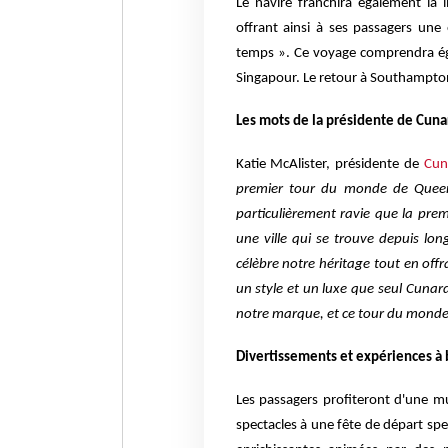
Le navire franchira également la 
offrant ainsi à ses passagers un
temps ». Ce voyage comprendra ég
Singapour. Le retour à Southampton 
L
es mots de la présidente de
C
una
Katie McAlister, présidente de
Cun
premier tour du monde de Quee
particulièrement ravie que la pre
une ville qui se trouve depuis lo
célèbre notre héritage tout en offr
un style et un luxe que seul Cunar
notre marque, et ce tour du monde 
D
ivertissements et expériences à
Les passagers profiteront d'une mul
spectacles à une fête de départ sp