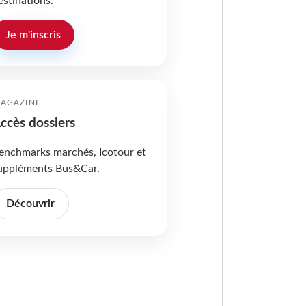
estinations.
Je m'inscris
AGAZINE
ccès dossiers
enchmarks marchés, Icotour et
uppléments Bus&Car.
Découvrir