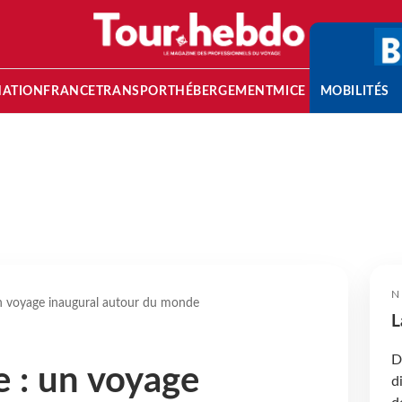
NATION
FRANCE
TRANSPORT
HÉBERGEMENT
MICE
MOBILITÉS
N
 voyage inaugural autour du monde
L
D
 : un voyage
d