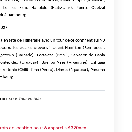
île Maurice), Colombo (Sri Lanka), Kuala Lumpur (Malaisie),
les îles Fidji, Honolulu (Etats-Unis), Puerto Quetzal
nir à Hambourg.
2027
 en tête de l’itinéraire avec un tour de ce continent sur 90
bourg. Les escales prévues incluent Hamilton (Bermudes),
dgetown (Barbade), Fortaleza (Brésil), Salvador de Bahia
, Montevideo (Uruguay), Buenos Aires (Argentine), Ushuaia
San Antonio (Chili), Lima (Pérou), Manta (Équateur), Panama
ambourg.
boux
pour
Tour Hebdo
.
trats de location pour 6 appareils A320neo