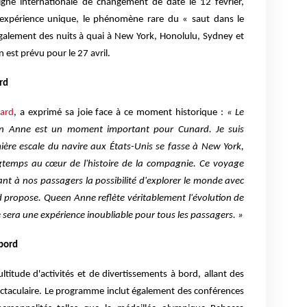
ligne internationale de changement de date le 12 février,
e expérience unique, le phénomène rare du « saut dans le
alement des nuits à quai à New York, Honolulu, Sydney et
est prévu pour le 27 avril.
rd
ard
, a exprimé sa joie face à ce moment historique :
« Le
n Anne est un moment important pour Cunard. Je suis
mière escale du navire aux États-Unis se fasse à New York,
ngtemps au cœur de l'histoire de la compagnie. Ce voyage
ant à nos passagers la possibilité d'explorer le monde avec
d propose. Queen Anne reflète véritablement l'évolution de
sera une expérience inoubliable pour tous les passagers. »
 bord
titude d'activités et de divertissements à bord, allant des
ectaculaire. Le programme inclut également des conférences