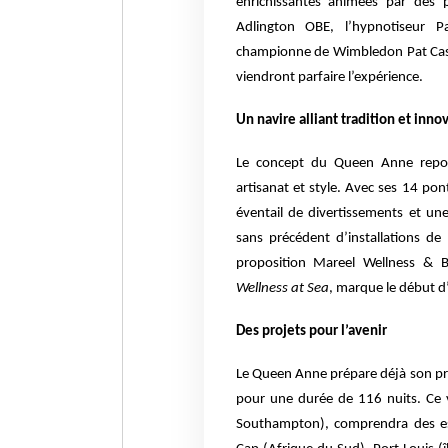
enrichissantes animées par des p
Adlington OBE, l’hypnotiseur P
championne de Wimbledon Pat Cash.
viendront parfaire l’expérience.
U
n navire alliant tradition et inno
Le concept du Queen Anne repose 
artisanat et style. Avec ses 14 pon
éventail de divertissements et un
sans précédent d’installations de
proposition Mareel Wellness & 
Wellness at Sea
, marque le début d
D
es projets pour l’avenir
Le Queen Anne prépare déjà son p
pour une durée de 116 nuits. Ce v
Southampton), comprendra des esc