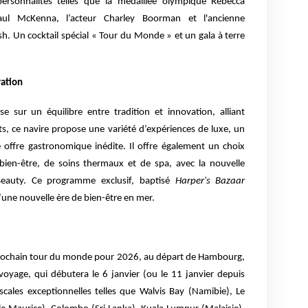
ersonnalités telles que la médaillée olympique Rebecca
aul McKenna, l’acteur Charley Boorman et l'ancienne
 Un cocktail spécial « Tour du Monde » et un gala à terre
vation
sur un équilibre entre tradition et innovation, alliant
ts, ce navire propose une variété d’expériences de luxe, un
e offre gastronomique inédite. Il offre également un choix
 bien-être, de soins thermaux et de spa, avec la nouvelle
Beauty. Ce programme exclusif, baptisé
Harper's Bazaar
’une nouvelle ère de bien-être en mer.
rochain tour du monde pour 2026, au départ de Hambourg,
oyage, qui débutera le 6 janvier (ou le 11 janvier depuis
ales exceptionnelles telles que Walvis Bay (Namibie), Le