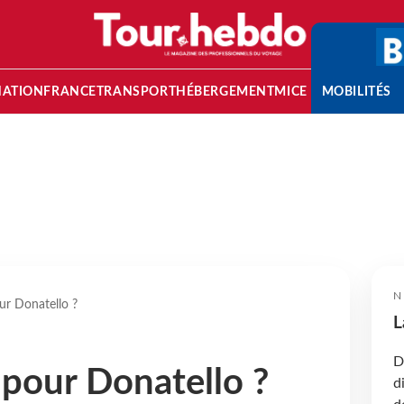
NATION
FRANCE
TRANSPORT
HÉBERGEMENT
MICE
MOBILITÉS
N
ur Donatello ?
L
D
 pour Donatello ?
d