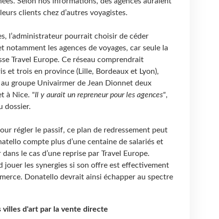
nées. Selon nos informations, des agences auraient
leurs clients chez d’autres voyagistes.
es, l’administrateur pourrait choisir de céder
, et notamment les agences de voyages, car seule la
sse Travel Europe. Ce réseau comprendrait
s et trois en province (Lille, Bordeaux et Lyon),
 au groupe Univairmer de Jean Dionnet deux
et à Nice.
"Il y aurait un repreneur pour les agences"
,
 dossier.
our régler le passif, ce plan de redressement peut
atello compte plus d’une centaine de salariés et
 dans le cas d’une reprise par Travel Europe.
 jouer les synergies si son offre est effectivement
merce. Donatello devrait ainsi échapper au spectre
villes d'art par la vente directe