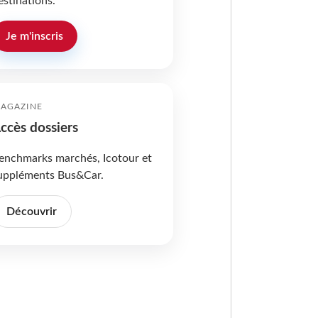
estinations.
Je m'inscris
AGAZINE
ccès dossiers
enchmarks marchés, Icotour et
uppléments Bus&Car.
Découvrir