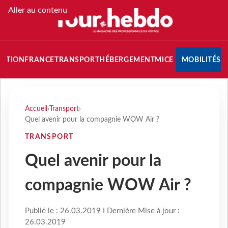
Aller au contenu
NATION
FRANCE
TRANSPORT
HÉBERGEMENT
MICE
MOBILITÉS
Accueil
›
Transport
›
Quel avenir pour la compagnie WOW Air ?
TRANSPORT
Quel avenir pour la
compagnie WOW Air ?
Publié le : 26.03.2019 I Dernière Mise à jour :
26.03.2019