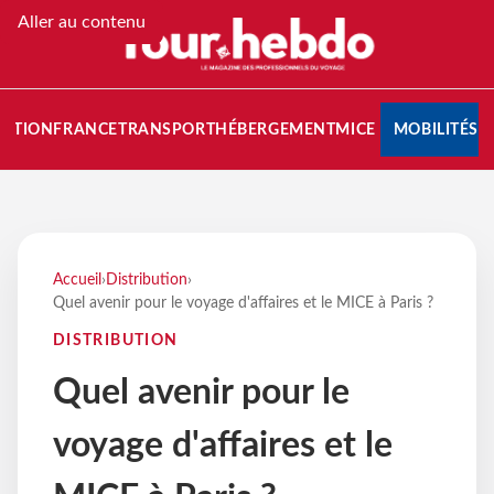
Aller au contenu
NATION
FRANCE
TRANSPORT
HÉBERGEMENT
MICE
MOBILITÉS
Accueil
›
Distribution
›
Quel avenir pour le voyage d'affaires et le MICE à Paris ?
DISTRIBUTION
Quel avenir pour le
voyage d'affaires et le