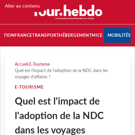
Aller au contenu
NATION
FRANCE
TRANSPORT
HÉBERGEMENT
MICE
MOBILITÉS
Accueil
›
E-Tourisme
›
Quel est l'impact de l'adoption de la NDC dans les
voyages d'affaires ?
E-TOURISME
Quel est l'impact de
l'adoption de la NDC
dans les voyages