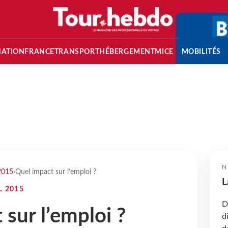
NATION
FRANCE
TRANSPORT
HÉBERGEMENT
MICE
MOBILITÉS
N
2015
›
Quel impact sur l’emploi ?
L
L 2015
D
sur l’emploi ?
d