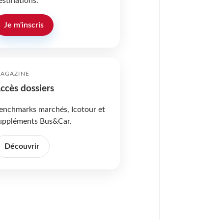
estinations.
Je m'inscris
AGAZINE
ccès dossiers
enchmarks marchés, Icotour et
uppléments Bus&Car.
Découvrir