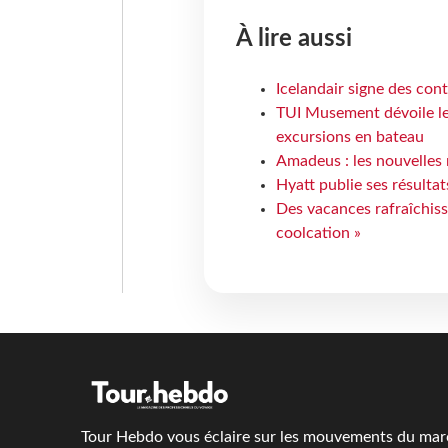
À lire aussi
Icelandair signe des con
TUI Musement dévoile les
excursions en bateau
Amadeus : les nouvelles 
Hyatt publie ses résulta
Des vacances rafraîchiss
coolcation »
Tour Hebdo vous éclaire sur les mouvements du march