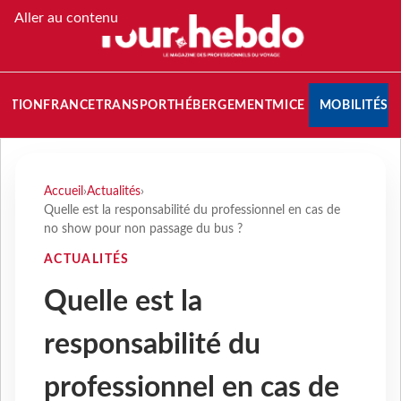
Aller au contenu
NATION
FRANCE
TRANSPORT
HÉBERGEMENT
MICE
MOBILITÉS
Accueil
›
Actualités
›
Quelle est la responsabilité du professionnel en cas de
no show pour non passage du bus ?
ACTUALITÉS
Quelle est la
responsabilité du
professionnel en cas de