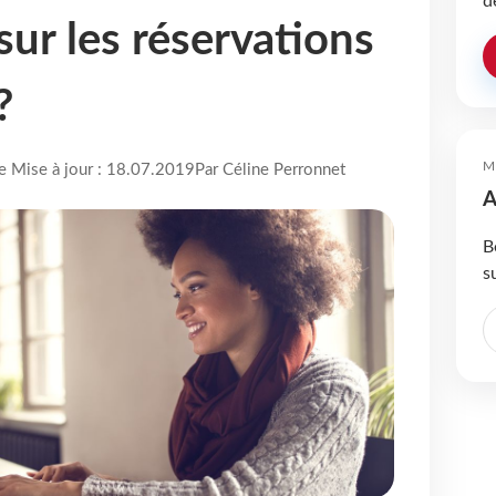
d
sur les réservations
?
M
re Mise à jour : 18.07.2019
Par Céline Perronnet
A
B
s