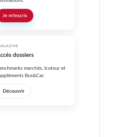
estinations.
Je m'inscris
AGAZINE
ccès dossiers
enchmarks marchés, Icotour et
uppléments Bus&Car.
Découvrir