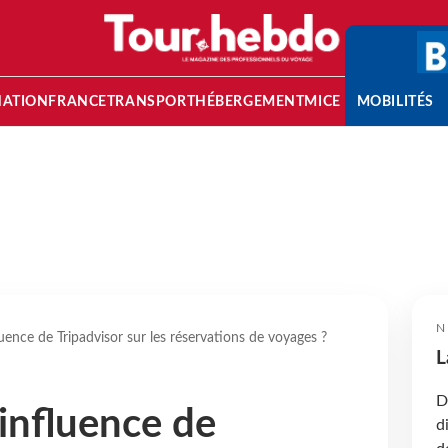
NATION
FRANCE
TRANSPORT
HÉBERGEMENT
MICE
MOBILITÉS
N
fluence de Tripadvisor sur les réservations de voyages ?
L
D
’influence de
d