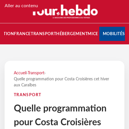
Aller au contenu
NATION
FRANCE
TRANSPORT
HÉBERGEMENT
MICE
MOBILITÉS
Accueil
›
Transport
›
Quelle programmation pour Costa Croisières cet hiver
aux Caraïbes
TRANSPORT
Quelle programmation
pour Costa Croisières