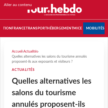
Aller au contenu
NATION
FRANCE
TRANSPORT
HÉBERGEMENT
MICE
MOBILITÉS
Accueil
›
Actualités
›
Quelles alternatives les salons du tourisme annulés
proposent-ils aux exposants et visiteurs ?
ACTUALITÉS
Quelles alternatives les
salons du tourisme
annulés proposent-ils