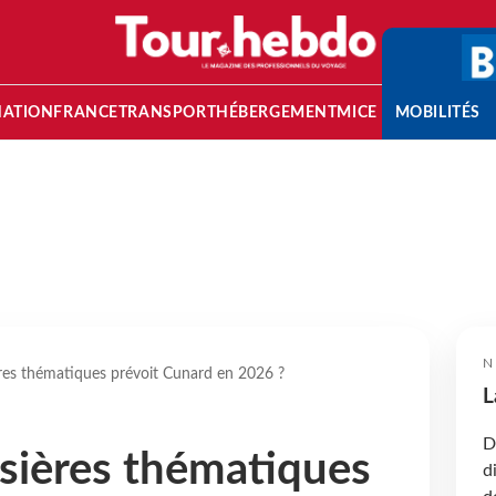
NATION
FRANCE
TRANSPORT
HÉBERGEMENT
MICE
MOBILITÉS
N
ères thématiques prévoit Cunard en 2026 ?
L
D
isières thématiques
d