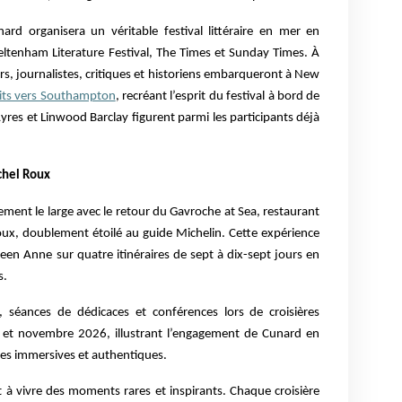
rd organisera un véritable festival littéraire en mer en
eltenham Literature Festival, The Times et Sunday Times. À
s, journalistes, critiques et historiens embarqueront à New
uits vers Southampton
, recréant l’esprit du festival à bord de
res et Linwood Barclay figurent parmi les participants déjà
chel Roux
ment le large avec le retour du Gavroche at Sea, restaurant
Roux, doublement étoilé au guide Michelin. Cette expérience
een Anne sur quatre itinéraires de sept à dix-sept jours en
s.
, séances de dédicaces et conférences lors de croisières
t et novembre 2026, illustrant l’engagement de Cunard en
es immersives et authentiques.
t à vivre des moments rares et inspirants. Chaque croisière