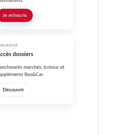
estinations.
Je m'inscris
AGAZINE
ccès dossiers
enchmarks marchés, Icotour et
uppléments Bus&Car.
Découvrir