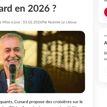
d
ard en 2026 ?
re Mise à jour : 03.02.2026
Par Noémie Le Liboux
M
A
B
s
uants, Cunard propose des croisières sur le