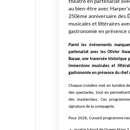
théâtre en partenariat ave
au bien-être avec Harper’s
250ème anniversaire des Ét
musicales et littéraires av
gastronomie en présence d
Parmi les événements marqua
partenariat avec les Olivier Aw
Bazaar, une traversée historique 
immersions musicales et littéra
gastronomie en présence du chef 
Chaque croisière met en lumière de
des spectacles, tout en permettant 
des masterclass. Ces programmes
signature de la compagnie.
Pour 2026, Cunard programme neuf 
quatre à bord de Queen Mary 2