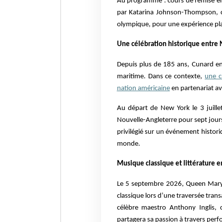
Au programme : cours de remise en
par Katarina Johnson-Thompson, 
olympique, pour une expérience plac
Une célébration historique entre 
Depuis plus de 185 ans, Cunard entr
maritime. Dans ce contexte,
une c
nation américaine
en partenariat av
Au départ de New York le 3 juill
Nouvelle-Angleterre pour sept jours
privilégié sur un événement histor
monde.
Musique classique et littérature 
Le 5 septembre 2026, Queen Mary 
classique lors d’une traversée tran
célèbre maestro Anthony Inglis
partagera sa passion à travers per