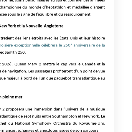
 forme, soins personnalisés au spa et conférences animées
championne du monde d’heptathlon et médaillée d’argent
ée sous le signe de l’équilibre et du ressourcement.
New York et la Nouvelle-Angleterre
etient des liens étroits avec les États-Unis et leur histoire
roisière exceptionnelle célébrera le 250ᵉ anniversaire de la
ec Sail4th 250.
et 2026, Queen Mary 2 mettra le cap vers le Canada et la
 de navigation. Les passagers profiteront d’un point de vue
ique majeur à bord de l’unique paquebot transatlantique au
en pleine mer
2 proposera une immersion dans l’univers de la musique
satlantique de sept nuits entre Southampton et New York. Le
, chef du National Symphony Orchestra du Royaume-Uni,
formances, échanges et anecdotes issues de son parcours.