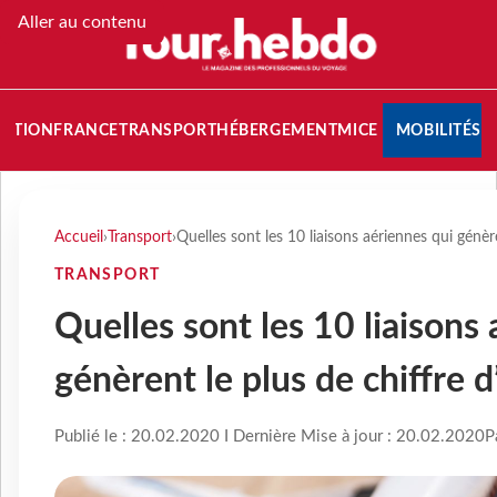
Aller au contenu
NATION
FRANCE
TRANSPORT
HÉBERGEMENT
MICE
MOBILITÉS
Accueil
›
Transport
›
Quelles sont les 10 liaisons aériennes qui génère
TRANSPORT
Quelles sont les 10 liaisons
génèrent le plus de chiffre d’
Publié le : 20.02.2020 I Dernière Mise à jour : 20.02.2020
P