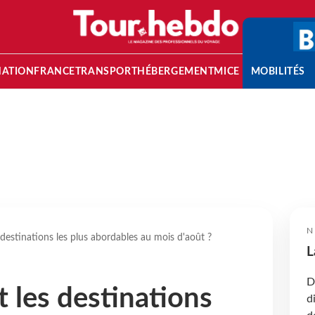
NATION
FRANCE
TRANSPORT
HÉBERGEMENT
MICE
MOBILITÉS
N
 destinations les plus abordables au mois d'août ?
L
D
t les destinations
d