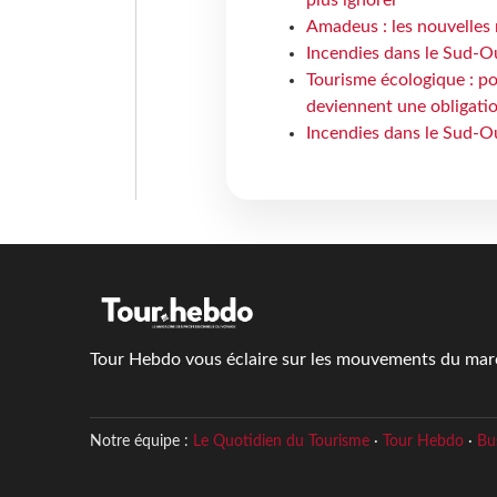
Amadeus : les nouvelles 
Incendies dans le Sud-Oue
Tourisme écologique : po
deviennent une obligatio
Incendies dans le Sud-Ou
Tour Hebdo vous éclaire sur les mouvements du march
Notre équipe :
Le Quotidien du Tourisme
·
Tour Hebdo
·
Bu