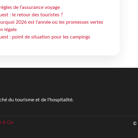
règles de l’assurance voyage
st : le retour des touristes ?
urquoi 2026 est l'année où les promesses vertes
n légale
est : point de situation pour les campings
é du tourisme et de l'hospitalité.
s & Car
© 