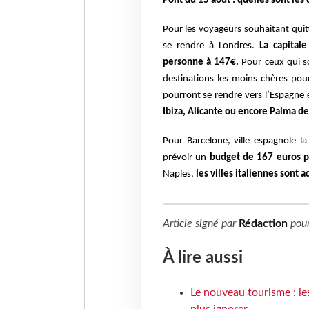
Pont du 15 août : quelles sont les
Pour les voyageurs souhaitant quit
se rendre à Londres.
La capitale
personne à 147€.
Pour ceux qui so
destinations les moins chères pou
pourront se rendre vers l’Espagne 
Ibiza, Alicante ou encore Palma d
Pour Barcelone, ville espagnole 
prévoir un
budget de 167 euros p
Naples,
les villes italiennes sont
Article signé par
Rédaction
pou
À lire aussi
Le nouveau tourisme : le
plus ignorer