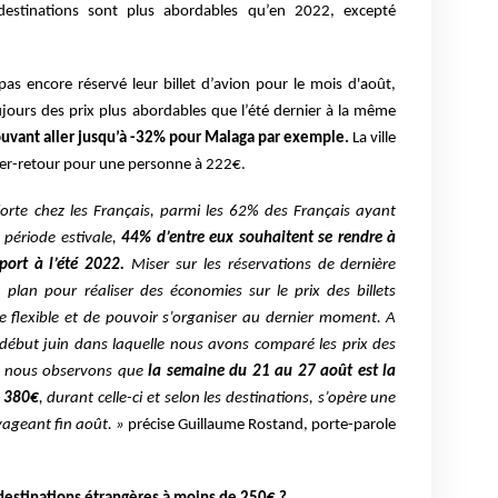
estinations sont plus abordables qu’en 2022, excepté
pas encore réservé leur billet d’avion pour le mois d'août,
ujours des prix plus abordables que l’été dernier à la même
ouvant aller jusqu’à -32% pour Malaga par exemple.
La ville
ller-retour pour une personne à 222€.
 forte chez les Français, parmi les 62% des Français ayant
 période estivale,
44% d’entre eux souhaitent se rendre à
pport à l’été 2022.
Miser sur les réservations de dernière
plan pour réaliser des économies sur le prix des billets
re flexible et de pouvoir s’organiser au dernier moment. A
début juin dans laquelle nous avons comparé les prix des
ût, nous observons que
la semaine du 21 au 27 août est la
à 380€
, durant celle-ci et selon les destinations, s’opère une
yageant fin août. »
précise Guillaume Rostand, porte-parole