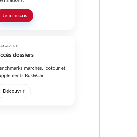
estinations.
Je m'inscris
AGAZINE
ccès dossiers
enchmarks marchés, Icotour et
uppléments Bus&Car.
Découvrir