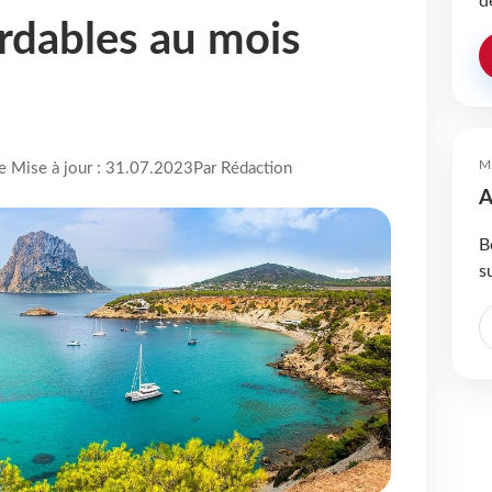
d
ordables au mois
M
re Mise à jour : 31.07.2023
Par Rédaction
A
B
s