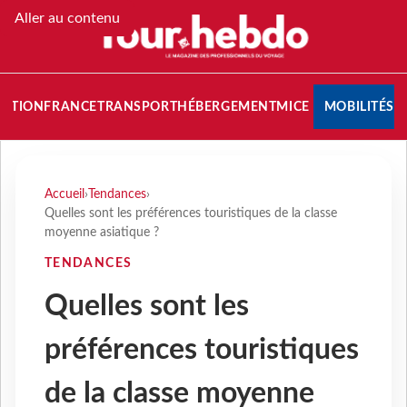
Aller au contenu
NATION
FRANCE
TRANSPORT
HÉBERGEMENT
MICE
MOBILITÉS
Accueil
›
Tendances
›
Quelles sont les préférences touristiques de la classe
moyenne asiatique ?
TENDANCES
Quelles sont les
préférences touristiques
de la classe moyenne