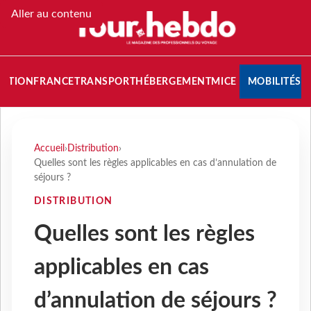
Aller au contenu
NATION
FRANCE
TRANSPORT
HÉBERGEMENT
MICE
MOBILITÉS
Accueil
›
Distribution
›
Quelles sont les règles applicables en cas d’annulation de
séjours ?
DISTRIBUTION
Quelles sont les règles
applicables en cas
d’annulation de séjours ?