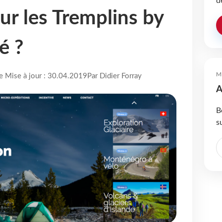
d
ur les Tremplins by
é ?
M
re Mise à jour : 30.04.2019
Par Didier Forray
A
B
s