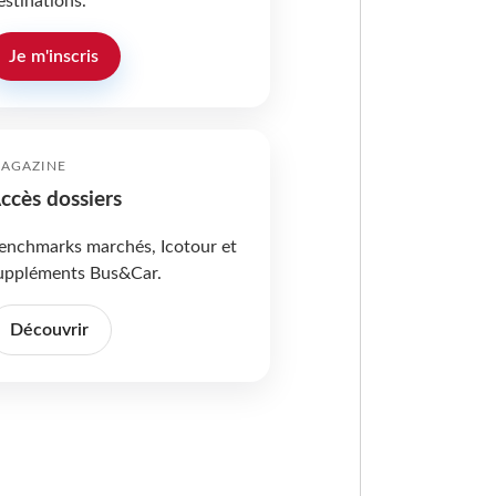
estinations.
Je m'inscris
AGAZINE
ccès dossiers
enchmarks marchés, Icotour et
uppléments Bus&Car.
Découvrir