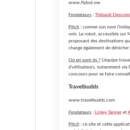
www.flybot.me
Fondateurs
:
Thibault Descom
Pitch
: comme son nom l'indiqu
vols. Le robot, accessible sur 
proposant des destinations qu
charge également de dénicher 
Où en sont-ils ?
L'équipe trava
d'utilisateurs, notamment via 
concours pour se faire connaît
Travelbudds
www.travelbudds.com
Fondateurs
:
Linley Tanner
et
A
Pitch
: ce site et cette applic