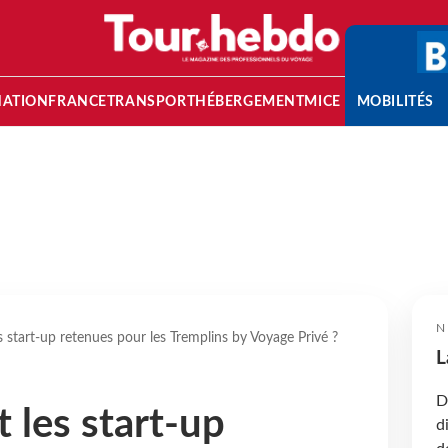
NATION
FRANCE
TRANSPORT
HÉBERGEMENT
MICE
MOBILITÉS
N
s start-up retenues pour les Tremplins by Voyage Privé ?
L
D
 les start-up
d