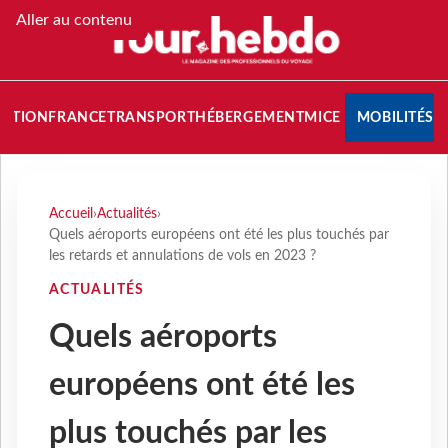
Aller au contenu
NATION
FRANCE
TRANSPORT
HÉBERGEMENT
MICE
MOBILITÉS
Accueil
›
Actualités
›
Quels aéroports européens ont été les plus touchés par
les retards et annulations de vols en 2023 ?
ACTUALITÉS
Quels aéroports
européens ont été les
plus touchés par les