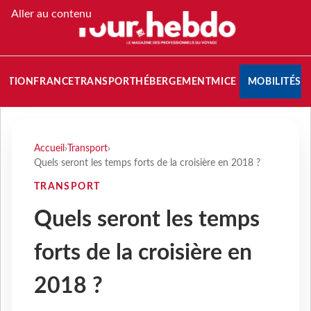
Aller au contenu
NATION
FRANCE
TRANSPORT
HÉBERGEMENT
MICE
MOBILITÉS
Accueil
›
Transport
›
Quels seront les temps forts de la croisière en 2018 ?
TRANSPORT
Quels seront les temps
forts de la croisière en
2018 ?