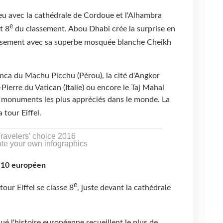
jeu avec la cathédrale de Cordoue et l'Alhambra
e
t 8
du classement. Abou Dhabi crée la surprise en
ssement avec sa superbe mosquée blanche Cheikh
 inca du Machu Picchu (Pérou), la cité d'Angkor
Pierre du Vatican (Italie) ou encore le Taj Mahal
ix monuments les plus appréciés dans le monde. La
 tour Eiffel.
ravelers' choice 2016
te your own infographics
p 10 européen
e
tour Eiffel se classe 8
, juste devant la cathédrale
ué l'histoire européenne recueillent le plus de