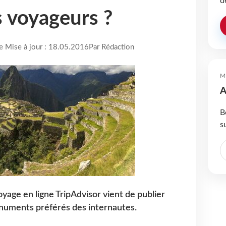
d
s voyageurs ?
re Mise à jour : 18.05.2016
Par Rédaction
M
A
B
s
oyage en ligne TripAdvisor vient de publier
uments préférés des internautes.