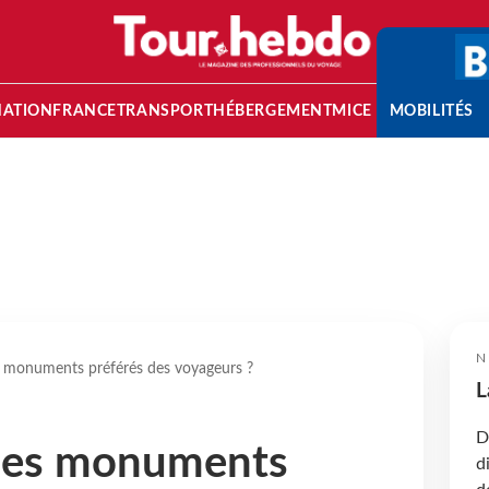
NATION
FRANCE
TRANSPORT
HÉBERGEMENT
MICE
MOBILITÉS
N
s monuments préférés des voyageurs ?
L
D
 les monuments
d