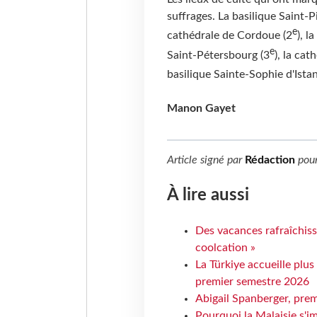
suffrages. La basilique Saint-P
e
cathédrale de Cordoue (2
), l
e
Saint-Pétersbourg (3
), la ca
basilique Sainte-Sophie d'Istan
Manon Gayet
Article signé par
Rédaction
pou
À lire aussi
Des vacances rafraîchiss
coolcation »
La Türkiye accueille plus
premier semestre 2026
Abigail Spanberger, prem
Pourquoi la Malaisie s'i