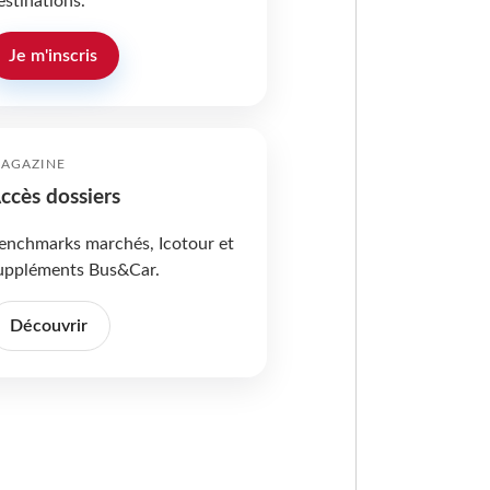
estinations.
Je m'inscris
AGAZINE
ccès dossiers
enchmarks marchés, Icotour et
uppléments Bus&Car.
Découvrir