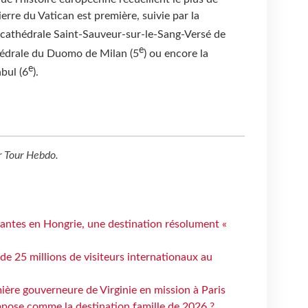
ierre du Vatican est première, suivie par la
a cathédrale Saint-Sauveur-sur-le-Sang-Versé de
e
thédrale du Duomo de Milan (5
) ou encore la
e
bul (6
).
r
Tour Hebdo
.
antes en Hongrie, une destination résolument «
 de 25 millions de visiteurs internationaux au
ière gouverneure de Virginie en mission à Paris
mpose comme la destination famille de 2026 ?