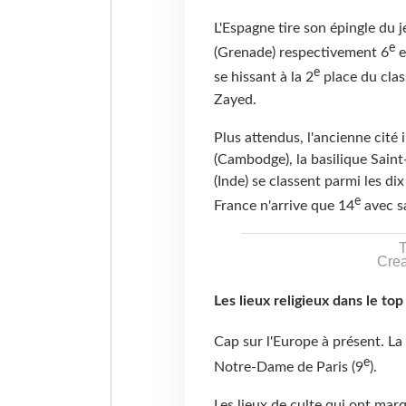
L'Espagne tire son épingle du 
e
(Grenade) respectivement 6
e
e
se hissant à la 2
place du cla
Zayed.
Plus attendus, l'ancienne cité
(Cambodge), la basilique Saint-
(Inde) se classent parmi les d
e
France n'arrive que 14
avec sa
T
Crea
Les lieux religieux dans le to
Cap sur l'Europe à présent. La 
e
Notre-Dame de Paris (9
).
Les lieux de culte qui ont marq