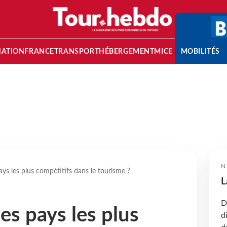
NATION
FRANCE
TRANSPORT
HÉBERGEMENT
MICE
MOBILITÉS
N
ays les plus compétitifs dans le tourisme ?
L
D
es pays les plus
d