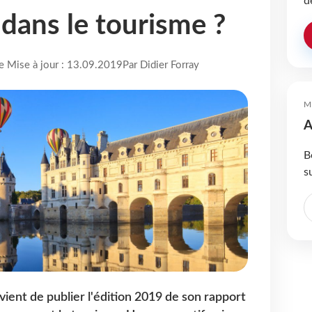
d
 dans le tourisme ?
re Mise à jour : 13.09.2019
Par Didier Forray
M
A
B
s
ent de publier l'édition 2019 de son rapport