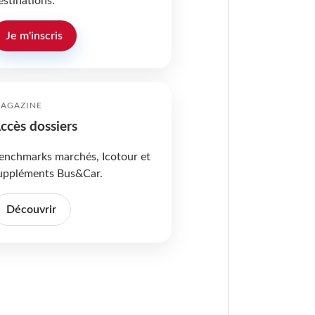
estinations.
Je m'inscris
AGAZINE
ccès dossiers
enchmarks marchés, Icotour et
uppléments Bus&Car.
Découvrir