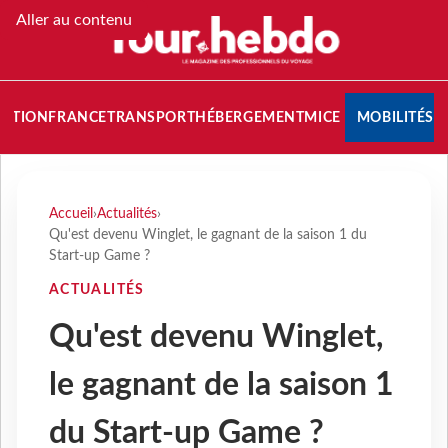
Aller au contenu
NATION
FRANCE
TRANSPORT
HÉBERGEMENT
MICE
MOBILITÉS
Accueil
›
Actualités
›
Qu'est devenu Winglet, le gagnant de la saison 1 du
Start-up Game ?
ACTUALITÉS
Qu'est devenu Winglet,
le gagnant de la saison 1
du Start-up Game ?