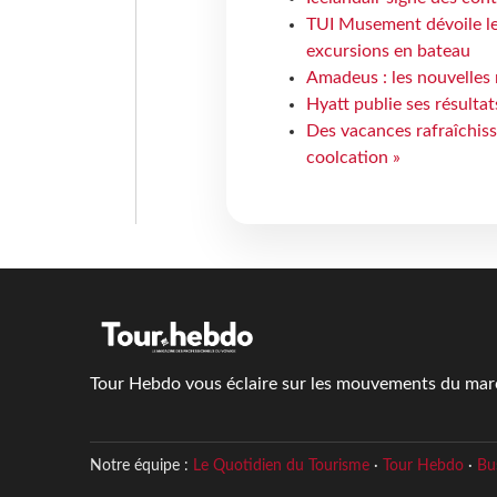
TUI Musement dévoile les
excursions en bateau
Amadeus : les nouvelles 
Hyatt publie ses résulta
Des vacances rafraîchiss
coolcation »
Tour Hebdo vous éclaire sur les mouvements du march
Notre équipe :
Le Quotidien du Tourisme
·
Tour Hebdo
·
Bu