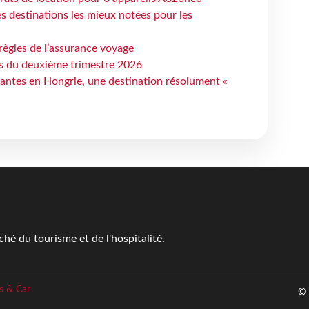
 destinations les mieux notées pour les
règles de l’assurance voyage
ts du deuxième trimestre 2026
antes en Hongrie, une destination résolument «
é du tourisme et de l'hospitalité.
s & Car
© 