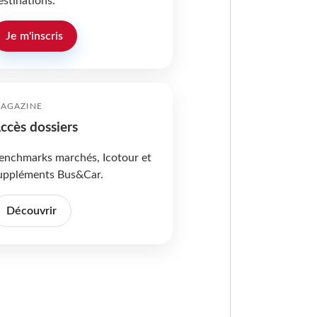
estinations.
Je m'inscris
AGAZINE
ccès dossiers
enchmarks marchés, Icotour et
uppléments Bus&Car.
Découvrir