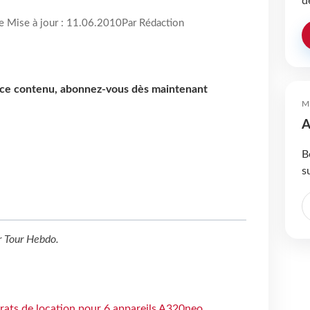
d
re Mise à jour : 11.06.2010
Par Rédaction
e ce contenu, abonnez-vous dès maintenant
M
A
B
s
r
Tour Hebdo
.
trats de location pour 6 appareils A320neo