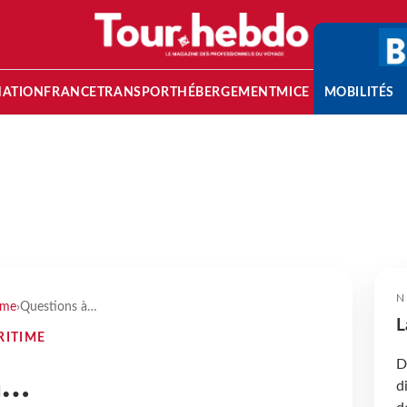
NATION
FRANCE
TRANSPORT
HÉBERGEMENT
MICE
MOBILITÉS
N
ime
›
Questions à…
L
RITIME
D
à…
d