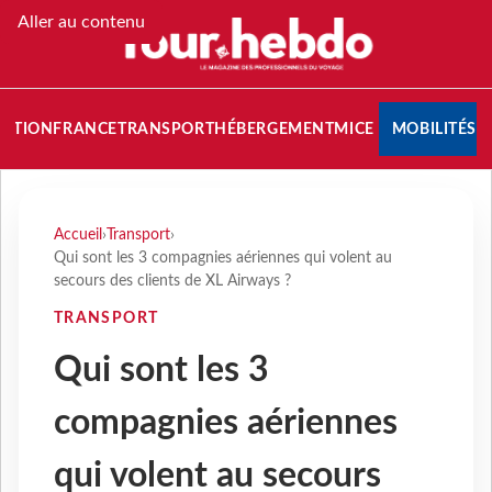
Aller au contenu
NATION
FRANCE
TRANSPORT
HÉBERGEMENT
MICE
MOBILITÉS
Accueil
›
Transport
›
Qui sont les 3 compagnies aériennes qui volent au
secours des clients de XL Airways ?
TRANSPORT
Qui sont les 3
compagnies aériennes
qui volent au secours