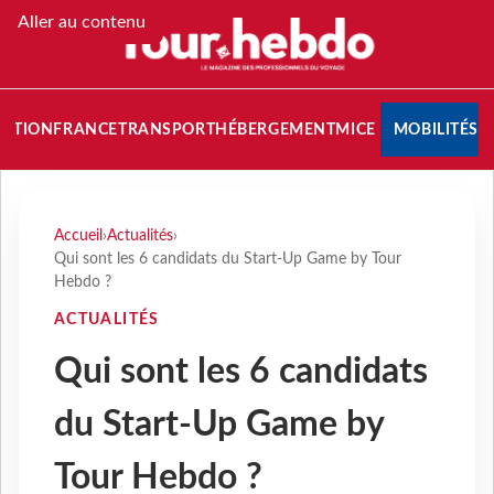
Aller au contenu
NATION
FRANCE
TRANSPORT
HÉBERGEMENT
MICE
MOBILITÉS
Accueil
›
Actualités
›
Qui sont les 6 candidats du Start-Up Game by Tour
Hebdo ?
ACTUALITÉS
Qui sont les 6 candidats
du Start-Up Game by
Tour Hebdo ?