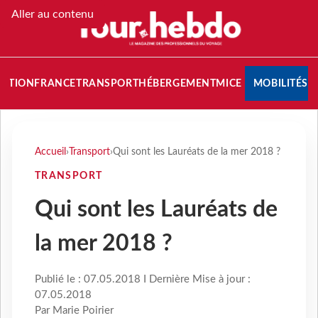
Aller au contenu
NATION
FRANCE
TRANSPORT
HÉBERGEMENT
MICE
MOBILITÉS
Accueil
›
Transport
›
Qui sont les Lauréats de la mer 2018 ?
TRANSPORT
Qui sont les Lauréats de
la mer 2018 ?
Publié le : 07.05.2018 I Dernière Mise à jour :
07.05.2018
Par Marie Poirier