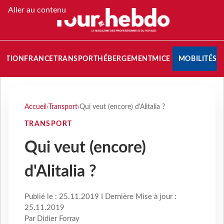
Aller au contenu
NATION
FRANCE
TRANSPORT
HÉBERGEMENT
MICE
MOBILITÉS
Accueil
›
Transport
›
Qui veut (encore) d'Alitalia ?
TRANSPORT
Qui veut (encore)
d'Alitalia ?
Publié le : 25.11.2019 I Dernière Mise à jour :
25.11.2019
Par Didier Forray