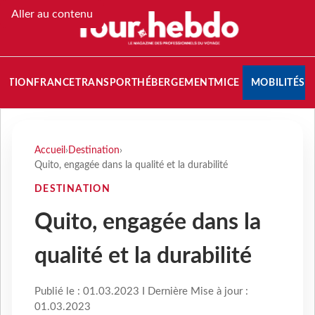
Aller au contenu
NATION
FRANCE
TRANSPORT
HÉBERGEMENT
MICE
MOBILITÉS
Accueil
›
Destination
›
Quito, engagée dans la qualité et la durabilité
DESTINATION
Quito, engagée dans la
qualité et la durabilité
Publié le : 01.03.2023 I Dernière Mise à jour :
01.03.2023