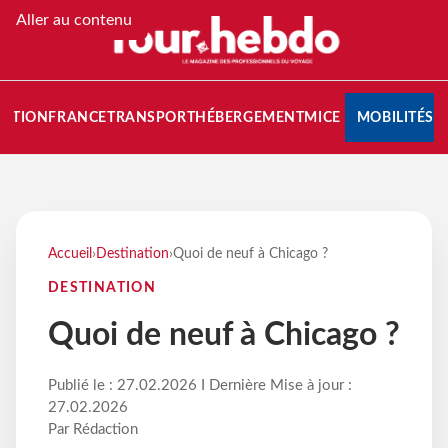
Aller au contenu
NATION
FRANCE
TRANSPORT
HÉBERGEMENT
MICE
MOBILITÉS
Accueil
›
Destination
›
Quoi de neuf à Chicago ?
DESTINATION
Quoi de neuf à Chicago ?
Publié le : 27.02.2026 I Dernière Mise à jour :
27.02.2026
Par Rédaction