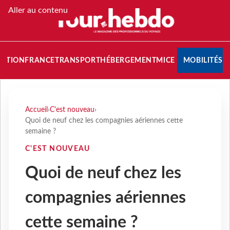
Aller au contenu
NATION
FRANCE
TRANSPORT
HÉBERGEMENT
MICE
MOBILITÉS
Accueil
›
C'est nouveau
›
Quoi de neuf chez les compagnies aériennes cette
semaine ?
C'EST NOUVEAU
Quoi de neuf chez les
compagnies aériennes
cette semaine ?