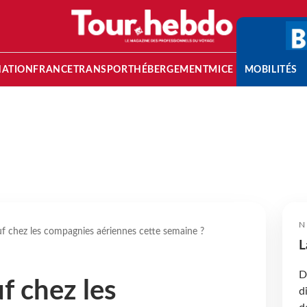
NATION
FRANCE
TRANSPORT
HÉBERGEMENT
MICE
MOBILITÉS
N
f chez les compagnies aériennes cette semaine ?
L
D
f chez les
d