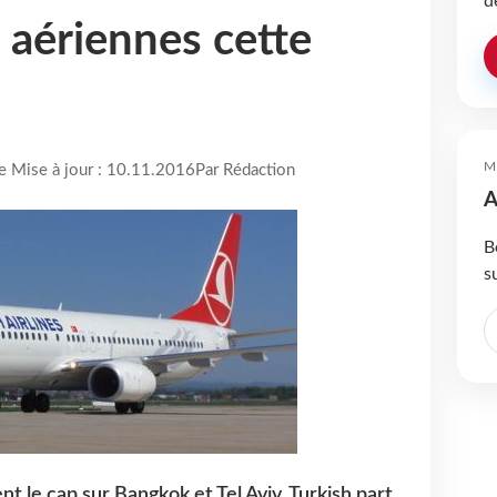
d
aériennes cette
M
re Mise à jour : 10.11.2016
Par Rédaction
A
B
s
nt le cap sur Bangkok et Tel Aviv, Turkish part