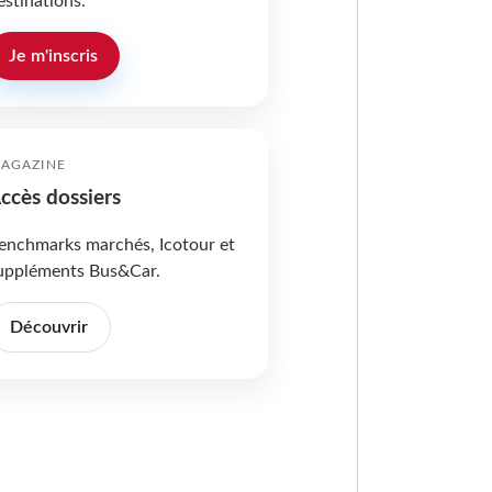
estinations.
Je m'inscris
AGAZINE
ccès dossiers
enchmarks marchés, Icotour et
uppléments Bus&Car.
Découvrir