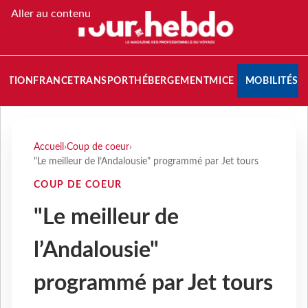
Aller au contenu
NATION
FRANCE
TRANSPORT
HÉBERGEMENT
MICE
MOBILITÉS
Accueil
›
Coup de coeur
›
"Le meilleur de l’Andalousie" programmé par Jet tours
COUP DE COEUR
"Le meilleur de
l’Andalousie"
programmé par Jet tours