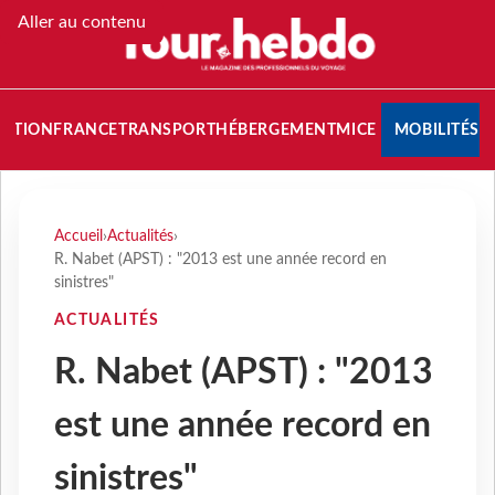
Aller au contenu
NATION
FRANCE
TRANSPORT
HÉBERGEMENT
MICE
MOBILITÉS
Accueil
›
Actualités
›
R. Nabet (APST) : "2013 est une année record en
sinistres"
ACTUALITÉS
R. Nabet (APST) : "2013
est une année record en
sinistres"