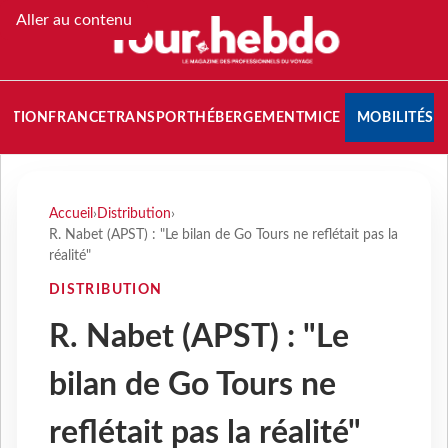
Aller au contenu
NATION
FRANCE
TRANSPORT
HÉBERGEMENT
MICE
MOBILITÉS
Accueil
›
Distribution
›
R. Nabet (APST) : "Le bilan de Go Tours ne reflétait pas la
réalité"
DISTRIBUTION
R. Nabet (APST) : "Le
bilan de Go Tours ne
reflétait pas la réalité"