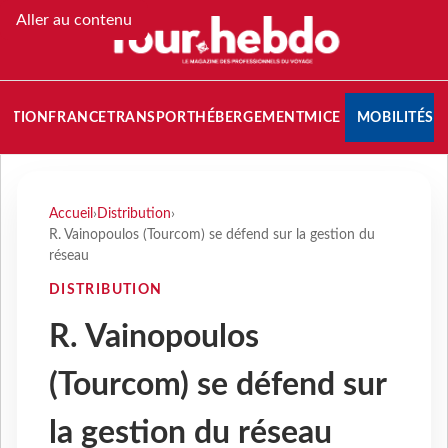
Aller au contenu
NATION
FRANCE
TRANSPORT
HÉBERGEMENT
MICE
MOBILITÉS
Accueil
›
Distribution
›
R. Vainopoulos (Tourcom) se défend sur la gestion du
réseau
DISTRIBUTION
R. Vainopoulos
(Tourcom) se défend sur
la gestion du réseau