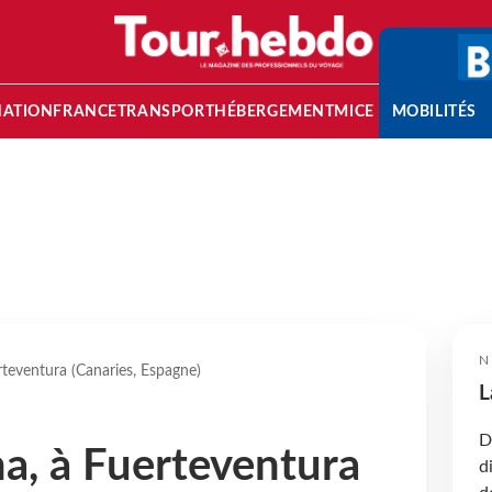
NATION
FRANCE
TRANSPORT
HÉBERGEMENT
MICE
MOBILITÉS
N
teventura (Canaries, Espagne)
L
D
a, à Fuerteventura
d