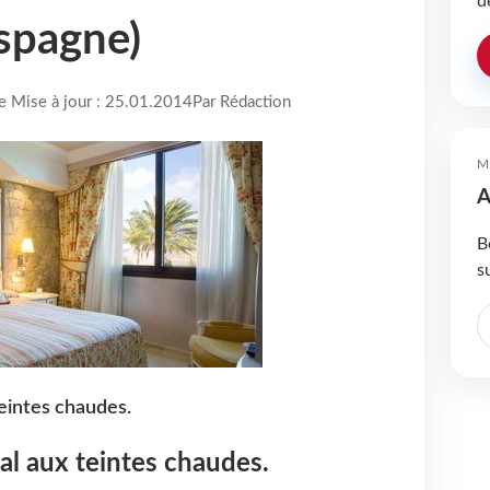
d
Espagne)
re Mise à jour : 25.01.2014
Par Rédaction
M
A
B
s
teintes chaudes.
al aux teintes chaudes.