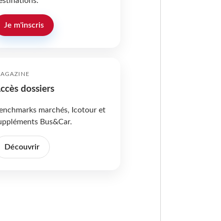
estinations.
Je m'inscris
AGAZINE
ccès dossiers
enchmarks marchés, Icotour et
uppléments Bus&Car.
Découvrir