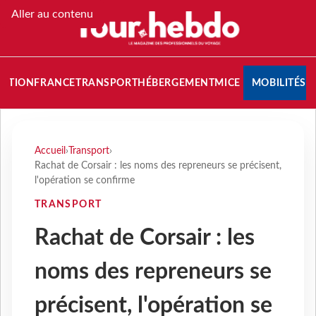
Aller au contenu
NATION
FRANCE
TRANSPORT
HÉBERGEMENT
MICE
MOBILITÉS
Accueil
›
Transport
›
Rachat de Corsair : les noms des repreneurs se précisent,
l'opération se confirme
TRANSPORT
Rachat de Corsair : les
noms des repreneurs se
précisent, l'opération se