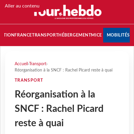
Aller au contenu
NATION
FRANCE
TRANSPORT
HÉBERGEMENT
MICE
MOBILITÉS
Accueil
›
Transport
›
Réorganisation à la SNCF : Rachel Picard reste à quai
TRANSPORT
Réorganisation à la
SNCF : Rachel Picard
reste à quai