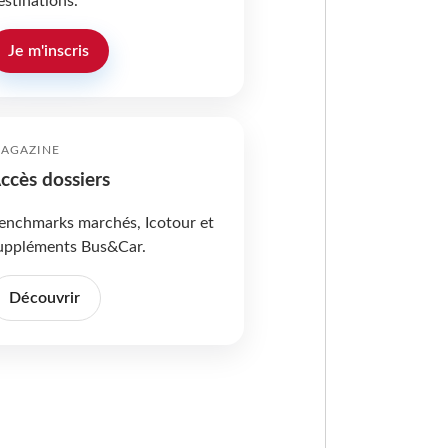
estinations.
Je m'inscris
AGAZINE
ccès dossiers
enchmarks marchés, Icotour et
uppléments Bus&Car.
Découvrir