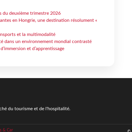
ts du deuxième trimestre 2026
antes en Hongrie, une destination résolument «
ansports et la multimodalité
ité dans un environnement mondial contrasté
 d’immersion et d’apprentissage
é du tourisme et de l'hospitalité.
s & Car
© 