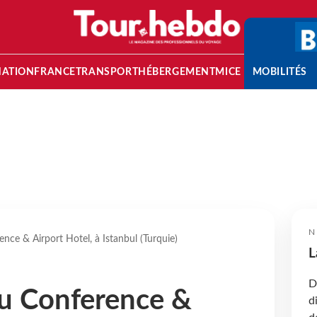
NATION
FRANCE
TRANSPORT
HÉBERGEMENT
MICE
MOBILITÉS
N
nce & Airport Hotel, à Istanbul (Turquie)
L
D
lu Conference &
d