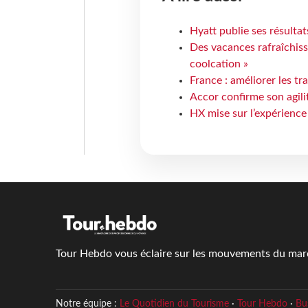
Hyatt publie ses résulta
Des vacances rafraîchiss
coolcation »
France : améliorer les tr
Accor confirme son agil
HX mise sur l’expérience
Tour Hebdo vous éclaire sur les mouvements du march
Notre équipe :
Le Quotidien du Tourisme
·
Tour Hebdo
·
Bu