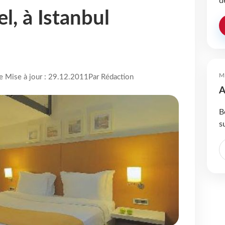
d
l, à Istanbul
M
re Mise à jour : 29.12.2011
Par Rédaction
A
B
s