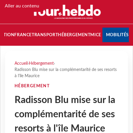
Aller au contenu
NATION
FRANCE
TRANSPORT
HÉBERGEMENT
MICE
MOBILITÉS
Accueil
›
Hébergement
›
Radisson Blu mise sur la complémentarité de ses resorts
à l'île Maurice
HÉBERGEMENT
Radisson Blu mise sur la
complémentarité de ses
resorts à l'île Maurice