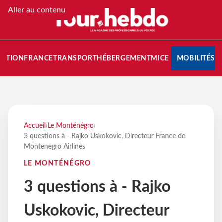
Aller au contenu
NATION
FRANCE
TRANSPORT
HÉBERGEMENT
MICE
MOBILITÉS
Accueil
›
Le Monténégro
›
3 questions à - Rajko Uskokovic, Directeur France de
Montenegro Airlines
LE MONTÉNÉGRO
3 questions à - Rajko
Uskokovic, Directeur