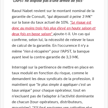
"L'APST ne dispose pas d'une armée de flics"
Raoul Nabet revient sur le montant nominal de la
garantie de Consult,
"qui dépassait à peine 3 M€"
sur la base du taux actuel de 10%
.
"
Le risque est
donc au moins trois fois plus élevé en haute saison et
deux fois en basse saison"
ajoute-t-il. Un cas qui
confirme, selon lui, la nécessité de relever le taux
de calcul de la garantie. En l'occurence il n'y a
même
"rien à récupérer"
pour l'APST, la banque
ayant levé la contre-garantie de 3,3 M€.
Interrogé sur la pertinence de mettre en place en
taux modulé en fonction du risque, comme le
demandent les deux syndicats de la profession, il
maintient que
"le plus simple à appliquer c'est un
taux unique"
pour chaque opérateur, tout en
n'excluant pas de l'adapter à l'activité dominante
de chacun (tour-opérateurs, distributeurs,
groupistes). "
S'il faut envisager une cotisation plus