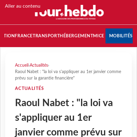
Aller au contenu
NATION
FRANCE
TRANSPORT
HÉBERGEMENT
MICE
MOBILITÉS
Accueil
›
Actualités
›
Raoul Nabet : "la loi va s'appliquer au 1er janvier comme
prévu sur la garantie financière"
ACTUALITÉS
Raoul Nabet : "la loi va
s'appliquer au 1er
janvier comme prévu sur